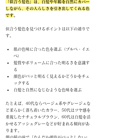
「似合う髪色」は、白髪や年齢を自然にカバー
しながら、その人らしさを引き出してくれる色
です
。
似合う髪色を見つけるポイントは以下の通りで
す。
肌の色味に合った色を選ぶ（ブルベ・イエ
ベ）
髪質やボリュームに合った明るさを意識す
る
顔色がパッと明るく見えるかどうかをチェ
ックする
白髪と自然になじむような色味を選ぶ
たとえば、40代ならベージュ系やグレージュな
ど柔らかく落ち着いたカラー、50代はツヤ感を
重視したナチュラルブラウン、60代は白髪を活
かせるアッシュグレーなどが好まれる傾向があ
ります。
朝の鏡の前で「なんだか顔色がパッとしない」