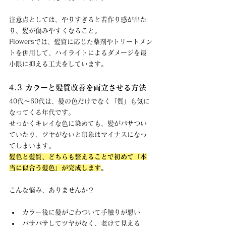
注意点としては、やりすぎると若作り感が出た
り、髪が傷みやすくなること。 
Flowersでは、髪質に応じた薬剤やトリートメン
トを併用して、ハイライトによるダメージを最
小限に抑える工夫をしています。
4.3 カラーと髪質改善を両立させる方法
40代〜60代は、髪の色だけでなく「質」も気に
なってくる年代です。 
せっかくキレイな色に染めても、髪がパサつい
ていたり、ツヤがないと印象はマイナスになっ
てしまいます。
髪色と髪質、どちらも整えることで初めて「本
当に似合う髪色」が完成します
。
こんな悩み、ありませんか？
カラー後に髪がごわついて手触りが悪い
パサパサしてツヤがなく、老けて見える