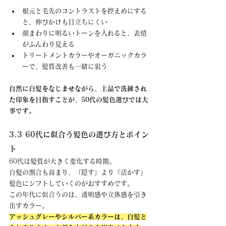
根元と毛先のコントラストを控えめにする
と、伸びかけも目立ちにくい
顔まわりに明るいトーンを入れると、表情
がふんわり見える
トリートメントカラーやオーガニックカラ
ーで、髪質改善も一緒に狙う
自然に白髪をなじませながら、上品で洗練され
た印象を目指すことが、50代の髪色選びでは大
事です。
3.3 60代に似合う髪色の選び方とポイン
ト
60代は髪質が大きく変化する時期。 
白髪の割合も高まり、「隠す」より「活かす」
髪色にシフトしていくのがおすすめです。
この年代に似合うのは、透明感や立体感を引き
出すカラー。 
アッシュグレーやシルバー系カラーは、白髪と