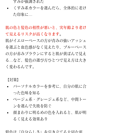
すみが強調された
くすみ系カラーを選んだら、全体的に老け
た印象に…
肌の色と髪色の相性が悪いと、実年齢より老け
て見えるリスクが高くなります
。
肌がイエローベースの方が青みの強いアッシュ
を選ぶと血色感がなく見えたり、ブルーベース
の方が赤みブラウンにすると肌が黄ばんで見え
る…など、髪色の選び方ひとつで見え方は大き
く変わるんです。
【対策】
パーソナルカラーを参考に、自分の肌に合
った色味を知る
ベージュ系・グレージュ系など、中間トー
ンを選んで失敗を防ぐ
顔まわりに明るめの色を入れると、肌が明
るく見える効果あり
髪色は「自分らしさ」を引き立てる大切な要