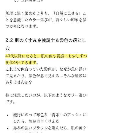
て、立体感を出す
無理に黒く染めるよりも、「自然に見せる」こ
とを意識したカラー選びが、若々しい印象を保
つカギになります。
2.2 肌のくすみを強調する髪色の落とし
穴
40代以降になると、肌の色や質感にも少しずつ
変化が出てきます
。 
これまで似合っていた髪色が、なぜか急に浮い
て見えたり、顔色が悪く見える…そんな経験は
ありませんか？
特に注意したいのが、以下のようなカラー選び
です。 
流行にのって寒色系（青系）のアッシュに
したら、顔が青白く見えた
赤みの強いブラウンを選んだら、肌の黄ぐ