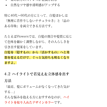
自然なツヤ感や透明感がアップする
特に40代〜60代の方にとって、白髪ぼかしは
「無理に若作りしないナチュラルさ」と「品の
ある印象」を両立できる方法です。
たとえばFlowersでは、白髪の割合や髪質に応じ
て色味を細かく調整しながら、その人らしさを
引き出す提案をしています。 
白髪を「隠すもの」から「活かすもの」へと発
想を変えるだけで、ぐっと気持ちも明るくなり
ますよ。
4.2 ハイライトで若見え＆立体感を出す
方法
「最近、髪にボリュームがなくなってきた気が
する…」 
そんな悩みを抱える方におすすめなのが、
ハイ
ライトを取り入れたデザインカラー
です。