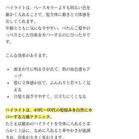
ハイライトは、ベースカラーよりも明るい色を
細かく入れることで、髪全体に動きと立体感を
出してくれます。 
年齢とともに気になりやすい、ぺたんこ髪やの
っぺりとした印象をカバーするのにぴったりで
す。
こんな効果があります。
顔まわりに明るさが出て、肌の血色感もア
ップ
髪に立体感が出て、ふんわりと若々しく見
える
白髪と混ざりやすく、目立ちにくくなる
ハイライトは、40代〜60代の髪悩みを自然にカ
バーする万能テクニック
。
たとえば細めのハイライトを全体に入れると柔
らかく上品に、太めに入れると華やかさが強調
され、印象が大きく変わります。