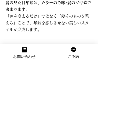
髪の見た目年齢は、カラーの色味×髪のツヤ感で
決まります。
「色を変えるだけ」ではなく「髪そのものを整
える」ことで、年齢を感じさせない美しいスタ
イルが完成します。
▶︎
5. 40代〜60代に人気の髪色
お問い合わせ
ご予約
とFlowersでできるカラーケア
5.1 完全予約制のプライベート空間で安
心施術
Flowers
は、
完全予約制のプライベートサロン
と
して、周囲を気にせずゆったりと施術を受けら
れる空間づくりを大切にしています。 
一人の美容師が最初から最後まで担当するた
め、「毎回担当が違って落ち着かない」といっ
た不安もありません。