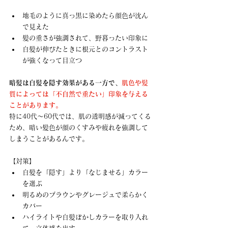
地毛のように真っ黒に染めたら顔色が沈ん
で見えた
髪の重さが強調されて、野暮ったい印象に
白髪が伸びたときに根元とのコントラスト
が強くなって目立つ
暗髪は白髪を隠す効果がある一方で、
肌色や髪
質によっては「不自然で重たい」印象を与える
ことがあります。
特に40代〜60代では、肌の透明感が減ってくる
ため、暗い髪色が顔のくすみや疲れを強調して
しまうことがあるんです。
【対策】
白髪を「隠す」より「なじませる」カラー
を選ぶ
明るめのブラウンやグレージュで柔らかく
カバー
ハイライトや白髪ぼかしカラーを取り入れ