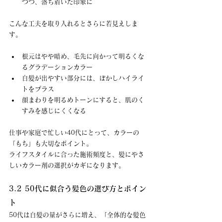
つつ、落ち着いた印象に
こんな工夫を取り入れるとさらに若見えしま
す。
根元はやや暗め、毛先に向かって明るくな
るグラデーションカラー
白髪が出やすい部分には、ぼかしハイライ
トをプラス
顔まわりを明るめトーンにすると、肌のく
すみを感じにくくなる
仕事や家庭で忙しい40代にとって、カラーの
「もち」も大切なポイント。 
ライフスタイルに合った施術頻度と、髪にやさ
しいカラー剤の選択がカギになります。
3.2 50代に似合う髪色の選び方とポイン
ト
50代は白髪の量がさらに増え、「全体的な髪色