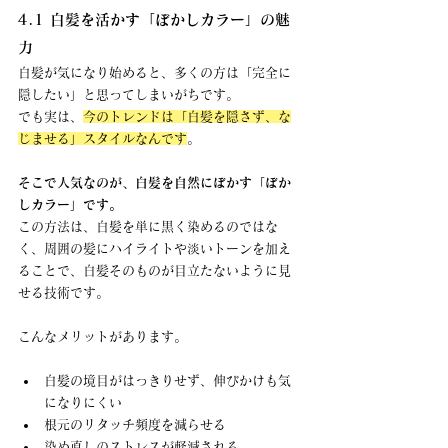
4.1 白髪を活かす「ぼかしカラー」の魅
力
白髪が気になり始めると、多くの方は「完全に
隠したい」と思ってしまいがちです。 
で
も実は、
今のトレンドは「白髪を隠さず、な
じませる」スタイルなんです
。
そこで人気なのが、白髪を自然にぼかす「ぼか
しカラー」です。
この方法は、白髪を単に黒く染めるのではな
く、周囲の髪にハイライトや淡いトーンを加え
ることで、白髪そのものが目立たないように見
せる技術です。
こんなメリットがあります。
白髪の境目がはっきりせず、伸びかけも気
になりにくい
根元のリタッチ頻度を減らせる
染め直しのストレスが軽減される