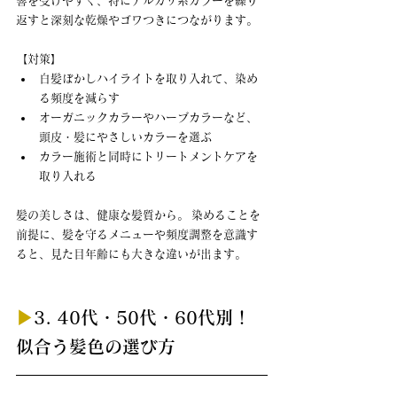
響を受けやすく、特にアルカリ系カラーを繰り
返すと深刻な乾燥やゴワつきにつながります。
【対策】
白髪ぼかしハイライトを取り入れて、染め
る頻度を減らす
オーガニックカラーやハーブカラーなど、
頭皮・髪にやさしいカラーを選ぶ
カラー施術と同時にトリートメントケアを
取り入れる
髪の美しさは、健康な髪質から。 染めることを
前提に、髪を守るメニューや頻度調整を意識す
ると、見た目年齢にも大きな違いが出ます。
▶︎
3. 40代・50代・60代別！
似合う髪色の選び方