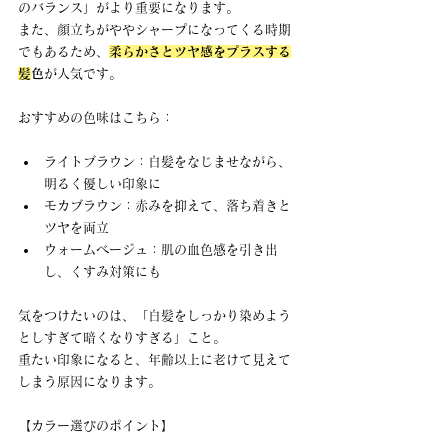
のバランス」がより重要になります。 
また、顔立ちがややシャープになってくる時期
でもあるため、
柔らかさとツヤ感をプラスする
髪
色
が人気です。
おすすめの色味はこちら：
ライトブラウン：白髪をなじませながら、
明るく優しい印象に
モカブラウン：赤みを抑えて、落ち着きと
ツヤを両立
ウォームベージュ：肌の血色感を引き出
し、くすみ対策にも
気をつけたいのは、「白髪をしっかり染めよう
としすぎて暗くなりすぎる」こと。 
重たい印象になると、年齢以上に老けて見えて
しまう原因になります。
【カラー選びのポイント】