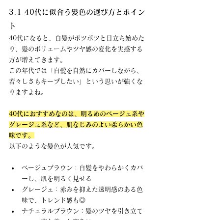
3.1 40代に似合う髪色の選び方とポイン
ト
40代になると、白髪がポツポツと目立ち始めた
り、髪のボリュームやツヤ感の変化を実感する
方が増えてきます。 
この年代では「白髪を自然にカバーしながら、
若々しさもキープしたい」という思いが強くな
りますよね。
40代におすすめなのは、明るめのベージュ系や
グレージュ系など、肌なじみのよい柔らかい色
味です。
以下のような髪色が人気です。
ベージュブラウン：白髪をやわらかくカバ
ーし、肌を明るく見せる
グレージュ：赤みを抑えた透明感のある色
味で、トレンド感も◎
ナチュラルブラウン：髪のツヤを引き立て