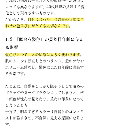
これらの悩みは一人ひとりの髪質や生活習慣に
よっても異なりますが、40代以降の共通する変
化として現れやすいものです。 
だからこそ、
自分に合った「今の髪の状態に合
わせた色選び」がとても大切なんです
。
1.2 「似合う髪色」が見た目年齢に与え
る影響
髪色ひとつで、人の印象は大きく変わります
。 
肌のトーンや顔立ちとのバランス、髪のツヤや
ボリューム感など、髪色は見た目年齢に直結す
る要素です。
たとえば、白髪をしっかり隠そうとして暗めの
ブラックやダークブラウンにしてしまうと、逆
に顔色が沈んで見えたり、重たい印象になって
しまうことも。 
一方で、明るすぎるカラーは白髪とのコントラ
ストが強すぎて、不自然に見える原因になりま
す。