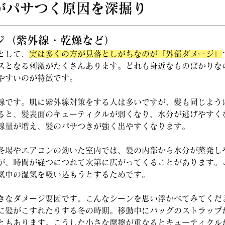
毛がパサつく原因を深掘り
ージ（紫外線・乾燥など）
として、
実は多くの方が見落としがちなのが「外部ダメージ」
スとなる刺激がたくさんあります。どれも身近なものばかりな
やすいのが特徴です。
線です。肌に紫外線対策をする人は多いですが、髪も同じよう
ると、髪表面のキューティクルが弱くなり、水分が逃げやすく
線量が増え、髪のパサつきが強く出やすくなります。
冬場やエアコンの効いた室内では、髪の内部から水分が蒸発し
が、時間が経つにつれて次第に広がってくることがあります。
気中の湿気を吸い込もうとするためです。
きなダメージ要因です。こんなシーンを思い浮かべてみてくだ
に髪がこすれたりする冬の時期。移動中にバッグのストラップ
ともあります。こうした小さな摩擦が重なるとキューティクル