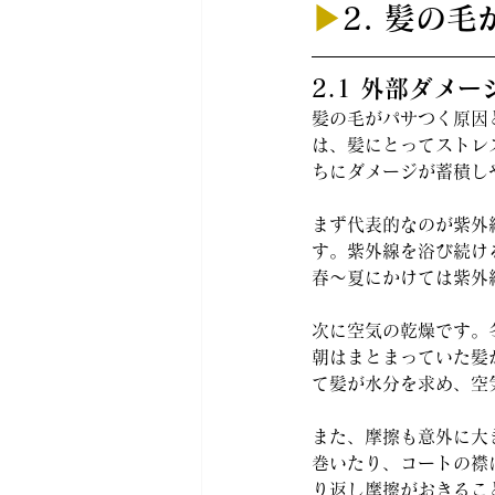
▶︎
2. 髪の
2.1 外部ダメ
髪の毛がパサつく原因
は、髪にとってストレ
ちにダメージが蓄積し
まず代表的なのが紫外
す。紫外線を浴び続け
春〜夏にかけては紫外
次に空気の乾燥です。
朝はまとまっていた髪
て髪が水分を求め、空
また、摩擦も意外に大
巻いたり、コートの襟
り返し摩擦がおきるこ